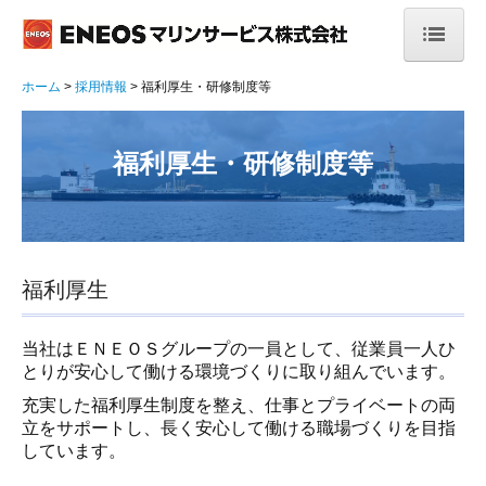
ホーム
ホーム
採用情報
福利厚生・研修制度等
会社案内
福利厚生・研修制度等
ごあいさつ
会社概要
理念・方針
福利厚生
当社の特長
当社はＥＮＥＯＳグループの一員として、従業員一人ひ
安全運航への取組み
とりが安心して働ける環境づくりに取り組んでいます。
充実した福利厚生制度を整え、仕事とプライベートの両
決算公告
立をサポートし、長く安心して働ける職場づくりを目指
しています。
事業案内