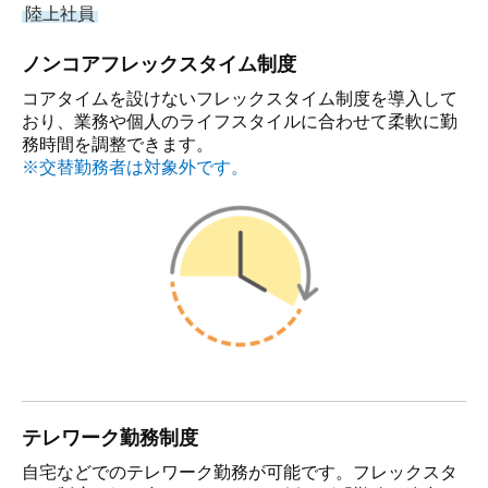
陸上社員
曳船業・船舶運航事業
ノンコアフレックスタイム制度
防災船事業
コアタイムを設けないフレックスタイム制度を導入して
船舶メンテナンス業務
おり、業務や個人のライフスタイルに合わせて柔軟に勤
務時間を調整できます。
荷役安全監督業務
※交替勤務者は対象外です。
船舶代理店業務
志布志海域委託業務
保有船舶
採用情報
採用メッセージ
テレワーク勤務制度
仕事内容
自宅などでのテレワーク勤務が可能です。フレックスタ