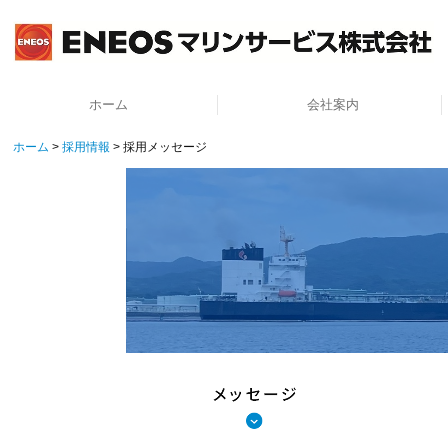
ホーム
会社案内
ホーム
採用情報
採用メッセージ
安全運航への取組み
ごあいさつ
理念・方針
当社の特長
会社概要
決算公告