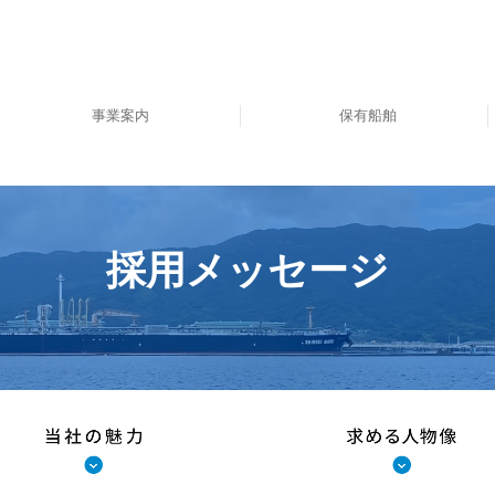
事業案内
保有船舶
曳船業・船舶運航事業
船舶メンテナンス業務
志布志海域委託業務
荷役安全監督業務
船舶代理店業務
防災船事業
採用メッセージ