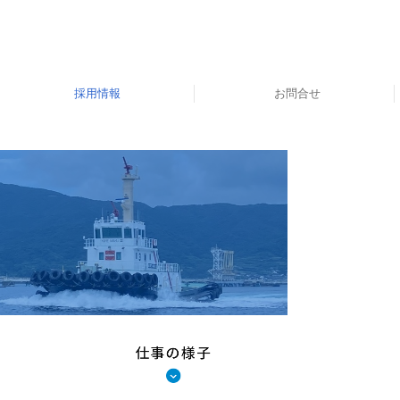
採用情報
お問合せ
スタッフインタビュー
福利厚生・研修制度等
採用メッセージ
社員の見る景色
仕事内容
募集要項