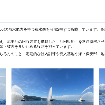
600ℓの放水能力を持つ放水銃を各船2機ずつ搭載しています。
え、流出油の回収装置を搭載した「油回収船」を常時待機させ
響・被害を食い止める役割を担っています。
ちろんのこと、定期的な社内訓練や喜入基地や海上保安部、地