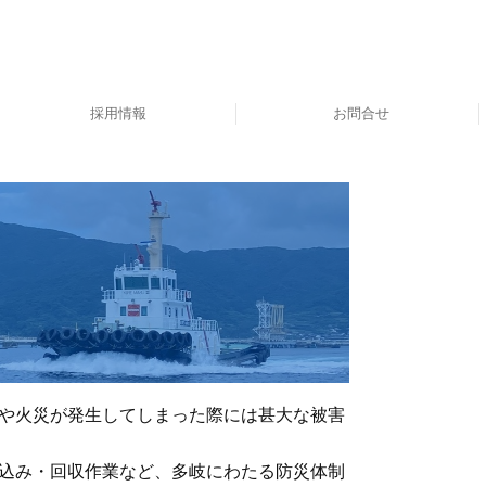
採用情報
お問合せ
スタッフインタビュー
福利厚生・研修制度等
採用メッセージ
社員の見る景色
仕事内容
募集要項
や火災が発生してしまった際には甚大な被害
込み・回収作業など、多岐にわたる防災体制