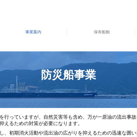
事業案内
保有船舶
曳船業・船舶運航事業
船舶メンテナンス業務
志布志海域委託業務
荷役安全監督業務
船舶代理店業務
防災船事業
防災船事業
を行っていますが、自然災害等も含め、万が一原油の流出事故
抑えるための対策が必要になります。
し、初期消火活動や流出油の広がりを抑えるための迅速な囲い