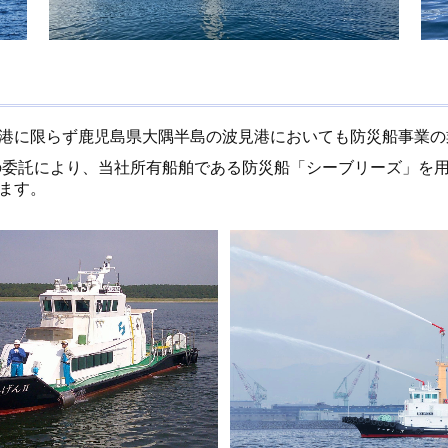
港に限らず鹿児島県大隅半島の波見港においても防災船事業の
の委託により、当社所有船舶である防災船「シーブリーズ」を
ます。