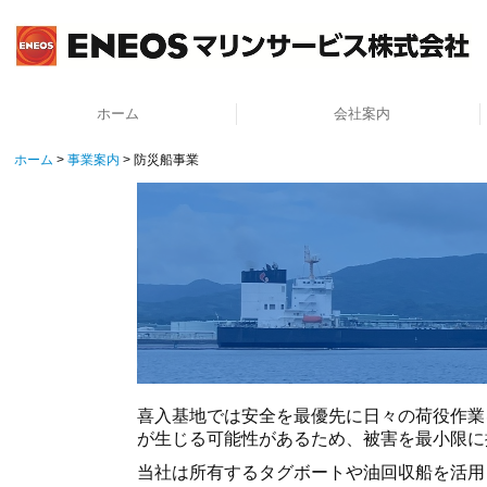
ホーム
会社案内
ホーム
事業案内
防災船事業
安全運航への取組み
ごあいさつ
理念・方針
当社の特長
会社概要
決算公告
喜入基地では安全を最優先に日々の荷役作業
が生じる可能性があるため、被害を最小限に
当社は所有するタグボートや油回収船を活用