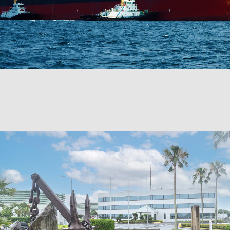
曳船業・船舶運航事業
防災船事業
船舶メンテナンス業務
荷役安全監督業務
船舶代理店業務
志布志海域委託業務
保有船舶
採用情報
採用メッセージ
仕事内容