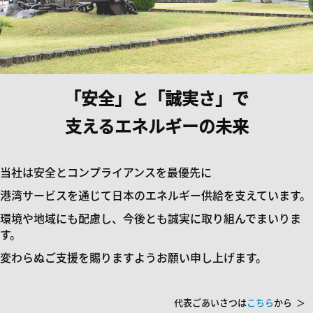
スタッフインタビュー
福利厚生・研修制度等
社員の見る景色
「安全」と「誠実さ」で
募集要項
支えるエネルギーの未来
お問合せ
当社は安全とコンプライアンスを最優先に
港湾サービスを通じて日本のエネルギー供給を支えています。
環境や地域にも配慮し、今後とも誠実に取り組んでまいりま
す。
変わらぬご支援を賜りますようお願い申し上げます。
代表ごあいさつは
こちら
から
＞