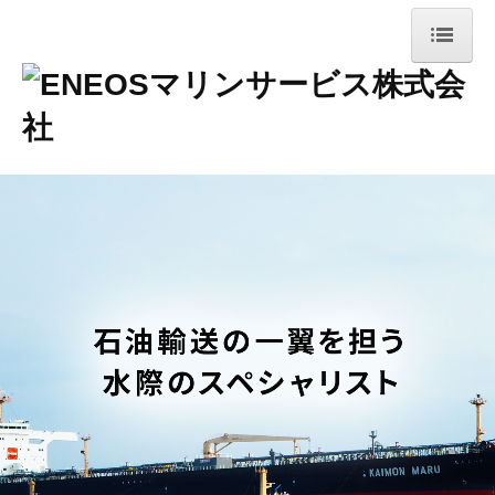
ホーム
会社案内
ごあいさつ
会社概要
理念・方針
当社の特長
安全運航への取組み
決算公告
事業案内