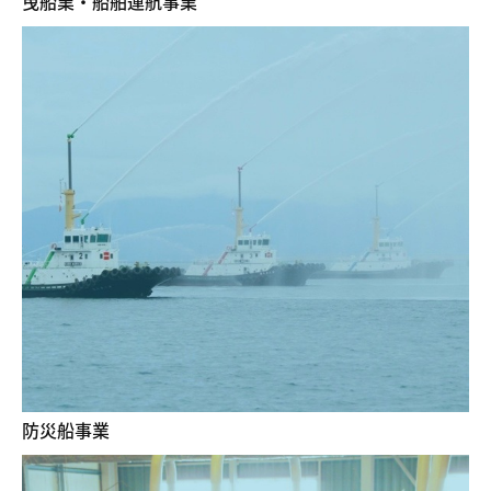
曳船業・船舶運航事業
防災船事業