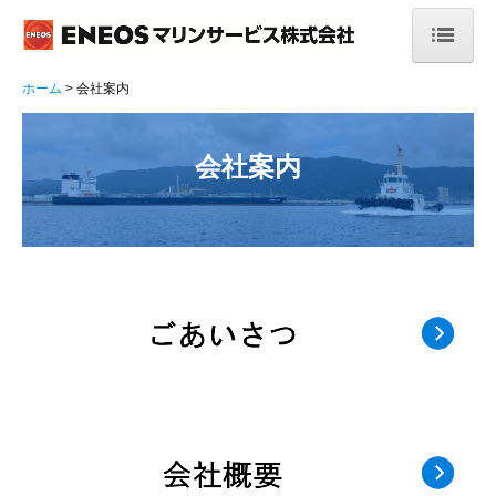
ホーム
ホーム
会社案内
会社案内
会社案内
ごあいさつ
会社概要
理念・方針
当社の特長
安全運航への取組み
決算公告
事業案内