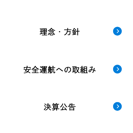
曳船業・船舶運航事業
防災船事業
船舶メンテナンス業務
荷役安全監督業務
船舶代理店業務
志布志海域委託業務
保有船舶
採用情報
採用メッセージ
仕事内容